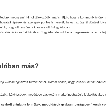
tudunk megnyerni, ki hol tájékozódik, máris látjuk, hogy a kommunikációnk, 
shozatali lépések és szerepek pontos ismeretét, ha ezt az ügyfél döntési fol
yeink, hogy ott leszünk a kiválasztott 1-2 gyártóban.
lis előszűrés és 1-2 kiválasztót gyártó felé indul el a megkeresés, ezért a te
Valóban más?
eting Tudásmegosztás tartalmaimat. Bízom benne, hogy lesznek benne értékes
ötti különbségek megértése alapvető a marketingstratégia kialakításakor. A 
re szabott ajánlat (a termékek, megoldások gyakran iparágspecifikusak va