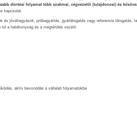
ssabb döntési folyamat több szakmai, cégvezetői (tulajdonosi) és felsőve
s kapcsolat.
k és jóváhagyások, próbagyártás, gyárlátogatás vagy referencia látogatás, t
úl a hatékonyság és a megtérülés vezérli.
működés, aktív bevonódás a vállalati folyamatokba