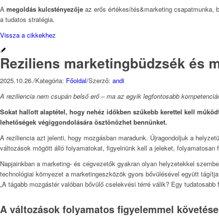
A
megoldás kulcstényezője
az erős értékesítés&marketing csapatmunka, bra
a tudatos stratégia.
Vissza a cikkekhez
Reziliens marketingbüdzsék és 
2025.10.26.
/
Kategória:
Főoldal
/
Szerző:
andi
A reziliencia nem csupán belső erő – ma az egyik legfontosabb kompetenciá
Sokat hallott alaptétel, hogy nehéz időkben szűkebb kerettel kell műk
lehetőségek végiggondolására ösztönözhet bennünket.
A reziliencia azt jelenti, hogy mozgásban maradunk. Újragondoljuk a helyzet
változások mögött álló folyamatokat, figyelnünk kell a jeleket, folyamatos
Napjainkban a marketing- és cégvezetők gyakran olyan helyzetekkel szembesü
technológiai környezet a marketingeszközök gyors bővülésével együtt tágítj
„A tágabb mozgástér valóban bővülő cselekvési térré válik? Egy tudatosabb f
A változások folyamatos figyelemmel követése