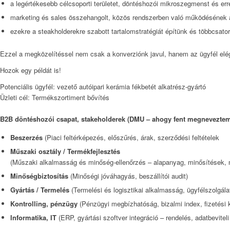
a legértékesebb célcsoporti területet, döntéshozói mikroszegmenst és erre 
marketing és sales összehangolt, közös rendszerben való működésének a l
ezekre a steakholderekre szabott tartalomstratégiát építünk és többcsator
Ezzel a megközelítéssel nem csak a konverziónk javul, hanem az ügyfél elé
Hozok egy példát is!
Potenciális ügyfél: vezető autóipari kerámia fékbetét alkatrész-gyártó
Üzleti cél: Termékszortiment bővítés
B2B döntéshozói csapat, stakeholderek (DMU – ahogy fent megneveztem), 
Beszerzés
(Piaci feltérképezés, előszűrés, árak, szerződési feltételek
Műszaki osztály / Termékfejlesztés
(Műszaki alkalmasság és minőség-ellenőrzés – alapanyag, minősítések, 
Minőségbiztosítás
(Minőségi jóváhagyás, beszállítói audit)
Gyártás / Termelés
(Termelési és logisztikai alkalmasság, ügyfélszolgála
Kontrolling, pénzügy
(
Pénzügyi megbízhatóság, bizalmi index, fizetési
Informatika, IT
(ERP, gyártási szoftver integráció – rendelés, adatbevitel