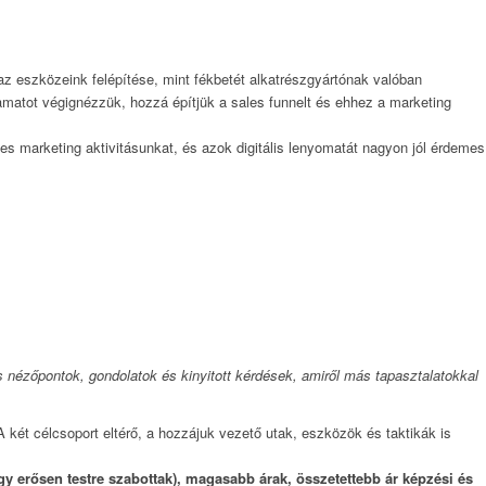
az eszközeink felépítése, mint fékbetét alkatrészgyártónak valóban
yamatot végignézzük, hozzá építjük a sales funnelt és ehhez a marketing
ljes marketing aktivitásunkat, és azok digitális lenyomatát nagyon jól érdemes
 nézőpontok, gondolatok és kinyitott kérdések, amiről más tapasztalatokkal
két célcsoport eltérő, a hozzájuk vezető utak, eszközök és taktikák is
gy erősen testre szabottak), magasabb árak, összetettebb ár képzési és