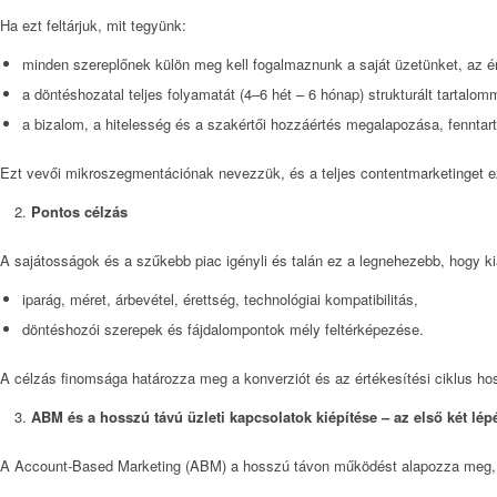
Ha ezt feltárjuk, mit tegyünk:
minden szereplőnek külön meg kell fogalmaznunk a saját üzetünket, az é
a döntéshozatal teljes folyamatát (4–6 hét – 6 hónap) strukturált tartalomm
a bizalom, a hitelesség és a szakértői hozzáértés megalapozása, fennta
Ezt vevői mikroszegmentációnak nevezzük, és a teljes contentmarketinget e
Pontos célzás
A sajátosságok és a szűkebb piac igényli és talán ez a legnehezebb, hogy kia
iparág, méret, árbevétel, érettség, technológiai kompatibilitás,
döntéshozói szerepek és fájdalompontok mély feltérképezése.
A célzás finomsága határozza meg a konverziót és az értékesítési ciklus ho
ABM és a hosszú távú üzleti kapcsolatok kiépítése – az első két lé
A Account-Based Marketing (ABM) a hosszú távon működést alapozza meg