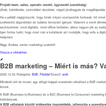
Projekt team,
sales
, operatív vezető, ügyvezető (vezetőség)
(Árak, kiértékelés, szerződési részletek, végső jóváhagyás és megállapodás
Ha a példát végigvisszük, hogy kinek milyen szempontok fontosak, kit mivel 
széleskörű átgondolást és tudatos tervezést igényel. Valamint a vevői dönté
eszközeinket, mind digitális, mind offline területen, akkor nagyon jók az esél
Igen fontos tudni, hogy most már a kutatások azt mutatják, hogy erős a digitá
felépíteni.
Nagy Andrea, senior marketing szakértő
Vissza a cikkekhez
B2B marketing – Miért is más? 
2025.12.02.
/
Kategória:
B2B
,
Főoldal
/
Szerző:
andi
Mindenki érti és ismeri, egy átfogó képpel szeretném elindítani a B2B mark
bírunk.
A B2B (Business-to-Business) és a B2C (Business-to-Consumer) marketing köz
különböznek.
A B2B vállalatok közötti értékesítés összetettebb, jellemzője a személy