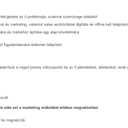
rtékígéretet az ő problémája, szakmai szemüvege oldaláról
al és merketing, valamint sales eszközökkel digitális és offline kell felépíteni
rtása és márkához építése egy alap követelmény
zt figyelembevéve érdemes felépíteni.
lakítsuk a végső pontos célcsoportot és az ő jelenlétüket, elérésüket, ezek 
sszát.
pés után ezt a marketing működést értékes megvalósítani
, ha megnézzük