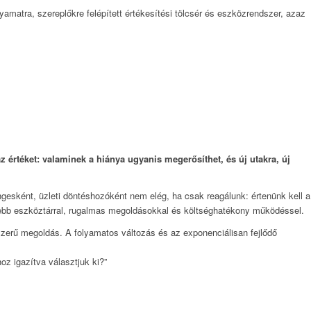
matra, szereplőkre felépített értékesítési tölcsér és eszközrendszer, azaz
az értéket: valaminek a hiánya ugyanis
megerősíthet, és új utakra, új
gesként, üzleti döntéshozóként nem elég, ha csak reagálunk: értenünk kell a
esebb eszköztárral, rugalmas megoldásokkal és költséghatékony működéssel.
szerű megoldás. A folyamatos változás és az exponenciálisan fejlődő
z igazítva választjuk ki?”