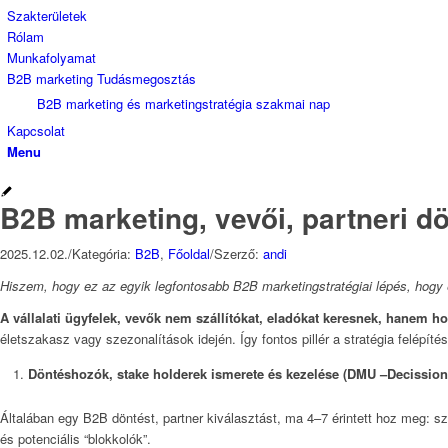
Szakterületek
Rólam
Munkafolyamat
B2B marketing Tudásmegosztás
B2B marketing és marketingstratégia szakmai nap
Kapcsolat
Menu
B2B marketing, vevői, partneri d
2025.12.02.
/
Kategória:
B2B
,
Főoldal
/
Szerző:
andi
Hiszem, hogy ez az egyik legfontosabb B2B marketingstratégiai lépés, hogy ez
A vállalati ügyfelek, vevők nem szállítókat, eladókat keresnek, hanem h
életszakasz vagy szezonalítások idején. Így fontos pillér a stratégia felépítés
Döntéshozók, stake holderek ismerete és kezelése (DMU –Decission
Általában egy B2B döntést, partner kiválasztást, ma 4–7 érintett hoz meg: sz
és potenciális “blokkolók”.