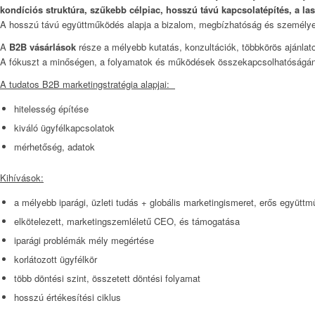
kondíciós struktúra, szűkebb célpiac, hosszú távú kapcsolatépítés, a la
A hosszú távú együttműködés alapja a bizalom, megbízhatóság és személye
A
B2B vásárlások
része a mélyebb kutatás, konzultációk, többkörös ajánlato
A fókuszt a minőségen, a folyamatok és működések összekapcsolhatóságán t
A tudatos B2B marketingstratégia alapjai:
hitelesség építése
kiváló ügyfélkapcsolatok
mérhetőség, adatok
Kihívások:
a mélyebb iparági, üzleti tudás + globális marketingismeret, erős együtt
elkötelezett, marketingszemléletű CEO, és támogatása
iparági problémák mély megértése
korlátozott ügyfélkör
több döntési szint, összetett döntési folyamat
hosszú értékesítési ciklus