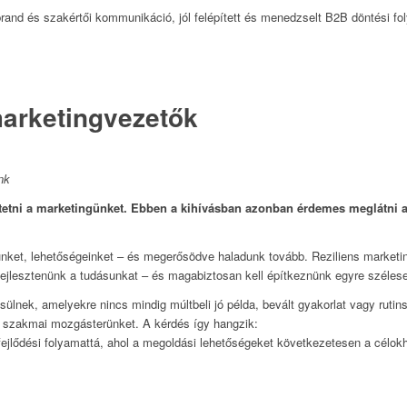
nd és szakértői kommunikáció, jól felépített és menedzselt B2B döntési folya
marketingvezetők
nk
ödtetni a marketingünket. Ebben a kihívásban azonban érdemes meglátni 
ünket, lehetőségeinket – és megerősödve haladunk tovább. Reziliens marketin
an fejlesztenünk a tudásunkat – és magabiztosan kell építkeznünk egyre szél
lnek, amelyekre nincs mindig múltbeli jó példa, bevált gyakorlat vagy rutin
a szakmai mozgásterünket. A kérdés így hangzik:
ejlődési folyamattá, ahol a megoldási lehetőségeket következetesen a célokho