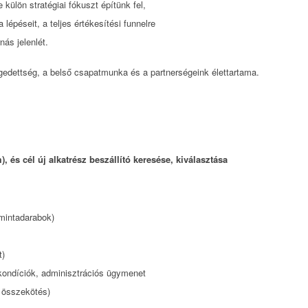
külön stratégiai fókuszt építünk fel,
épéseit, a teljes értékesítési funnelre
nás jelenlét.
gedettség, a belső csapatmunka és a partnerségeink élettartama.
és cél új alkatrész beszállító keresése, kiválasztása
mintadarabok)
t)
 kondíciók, adminisztrációs ügymenet
i összekötés)