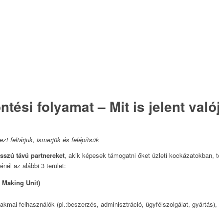
öntési folyamat – Mit is jelent v
t feltárjuk, ismerjük és felépítsük
osszú távú partnereket
, akik képesek támogatni őket üzleti kockázatokban, te
énél az alábbi 3 terület:
 Making Unit)
akmai felhasználók (pl.:beszerzés, adminisztráció, ügyfélszolgálat, gyártás)