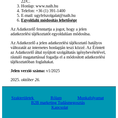
22/C.
Honlap: www.naih.hu
Telefon: +36 (1) 391-1400
E-mail: ugyfelszolgalat@naih.hu
Egyoldalú módosítás lehetősége
Az Adatkezelő fenntartja a jogot, hogy a jelen
adatkezelési tájékoztatót egyoldalúan módosítsa.
Az Adatkezelő a jelen adatkezelési tájékoztató hatályos
változatát az internetes honlapján teszi közzé. Az Érintett
az Adatkezelő által nyújtott szolgáltatás igénybevételével,
ráutaló magatartással fogadja el a módosított adatkezelési
tájékoztatóban foglaltakat.
Jelen verzió száma:
v1/2025
október 26.
Szakterületek
Rólam
Munkafolyamat
B2B marketing Tudásmegosztás
Kapcsolat