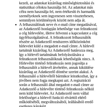
kezeli, az adatokat kizárólag minőségbiztosítási és
statisztikai célokra használja fel. Az adatokat más
célra nem használja fel, nem értékesíti és harmadik
személyeknek sem ingyenesen sem visszterhesen,
semmilyen körülmények között nem adja át.
A felhasználónak neve és e-mail címe megadásával,
az Adatkezelő honlapján lehetősége van feliratkozni
a cég hírlevelére, illetve felvenni a kapcsolatot a cég
ügyfélszolgálatával. A feliratkozott felhasználók
részére az Adatkezelő rendszeres időközönként
hírlevelet küld a megadott e-mail címre. A hírlevél
tartalmát kizárólag Az Adatkezelő határozza meg,
így a hírlevél tartalmának befolyásolására a
feliratkozott felhasználóknak lehetőségük nincs. A
Hírlevélre történő feliratkozás nem jogosítja a
felhasználót a hírlevél átvételére, annak kiküldése
kizárólag az Adatkezelő döntése szerint alakul. A
felhasználó a hírlevélről bármikor leiratkozhat, így a
jövőben nem fogja megkapni azt. A regisztráció
során a felhasználó által megadott e-mail címre az
Adatkezelő a hírlevélre történő feliratkozás nélkül
nem küld hírlevelet. Az Adatkezelő nem vállal
felelősséget a hírlevél funkció elvárttól eltérő
működéséből, megváltozásából, leállásából eredő
esetleges károkért.