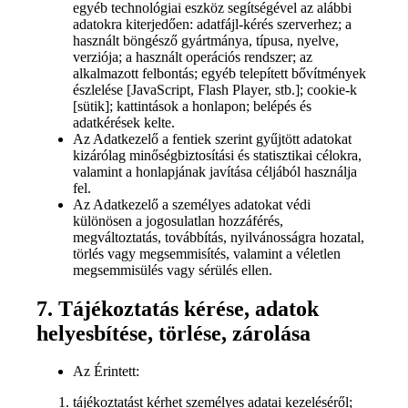
egyéb technológiai eszköz segítségével az alábbi
adatokra kiterjedően: adatfájl-kérés szerverhez; a
használt böngésző gyártmánya, típusa, nyelve,
verziója; a használt operációs rendszer; az
alkalmazott felbontás; egyéb telepített bővítmények
észlelése [JavaScript, Flash Player, stb.]; cookie-k
[sütik]; kattintások a honlapon; belépés és
adatkérések kelte.
Az Adatkezelő a fentiek szerint gyűjtött adatokat
kizárólag minőségbiztosítási és statisztikai célokra,
valamint a honlapjának javítása céljából használja
fel.
Az Adatkezelő a személyes adatokat védi
különösen a jogosulatlan hozzáférés,
megváltoztatás, továbbítás, nyilvánosságra hozatal,
törlés vagy megsemmisítés, valamint a véletlen
megsemmisülés vagy sérülés ellen.
7. Tájékoztatás kérése, adatok
helyesbítése, törlése, zárolása
Az Érintett:
tájékoztatást kérhet személyes adatai kezeléséről;