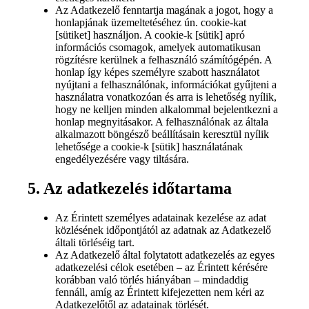
Az Adatkezelő fenntartja magának a jogot, hogy a
honlapjának üzemeltetéséhez ún. cookie-kat
[sütiket] használjon. A cookie-k [sütik] apró
információs csomagok, amelyek automatikusan
rögzítésre kerülnek a felhasználó számítógépén. A
honlap így képes személyre szabott használatot
nyújtani a felhasználónak, információkat gyűjteni a
használatra vonatkozóan és arra is lehetőség nyílik,
hogy ne kelljen minden alkalommal bejelentkezni a
honlap megnyitásakor. A felhasználónak az általa
alkalmazott böngésző beállításain keresztül nyílik
lehetősége a cookie-k [sütik] használatának
engedélyezésére vagy tiltására.
5. Az adatkezelés időtartama
Az Érintett személyes adatainak kezelése az adat
közlésének időpontjától az adatnak az Adatkezelő
általi törléséig tart.
Az Adatkezelő által folytatott adatkezelés az egyes
adatkezelési célok esetében – az Érintett kérésére
korábban való törlés hiányában – mindaddig
fennáll, amíg az Érintett kifejezetten nem kéri az
Adatkezelőtől az adatainak törlését.