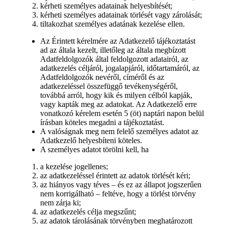
kérheti személyes adatainak helyesbítését;
kérheti személyes adatainak törlését vagy zárolását;
tiltakozhat személyes adatának kezelése ellen.
Az Érintett kérelmére az Adatkezelő tájékoztatást
ad az általa kezelt, illetőleg az általa megbízott
Adatfeldolgozók által feldolgozott adatairól, az
adatkezelés céljáról, jogalapjáról, időtartamáról, az
Adatfeldolgozók nevéről, címéről és az
adatkezeléssel összefüggő tevékenységéről,
továbbá arról, hogy kik és milyen célból kapják,
vagy kapták meg az adatokat. Az Adatkezelő erre
vonatkozó kérelem esetén 5 (öt) naptári napon belül
írásban köteles megadni a tájékoztatást.
A valóságnak meg nem felelő személyes adatot az
Adatkezelő helyesbíteni köteles.
A személyes adatot törölni kell, ha
a kezelése jogellenes;
az adatkezeléssel érintett az adatok törlését kéri;
az hiányos vagy téves – és ez az állapot jogszerűen
nem korrigálható – feltéve, hogy a törlést törvény
nem zárja ki;
az adatkezelés célja megszűnt;
az adatok tárolásának törvényben meghatározott