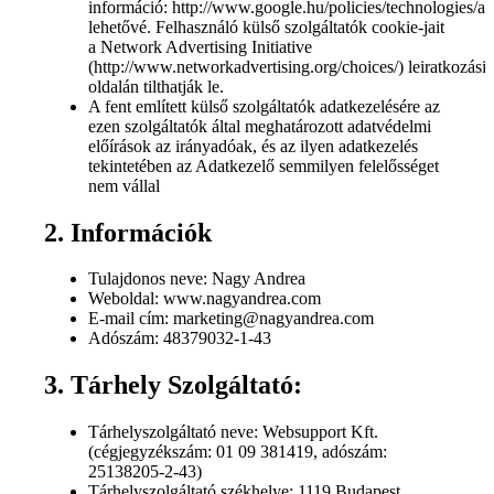
információ: http://www.google.hu/policies/technologies/ads
lehetővé. Felhasználó külső szolgáltatók cookie-jait
a Network Advertising Initiative
(http://www.networkadvertising.org/choices/) leiratkozási
oldalán tilthatják le.
A fent említett külső szolgáltatók adatkezelésére az
ezen szolgáltatók által meghatározott adatvédelmi
előírások az irányadóak, és az ilyen adatkezelés
tekintetében az Adatkezelő semmilyen felelősséget
nem vállal
2. Információk
Tulajdonos neve: Nagy Andrea
Weboldal: www.nagyandrea.com
E-mail cím: marketing@nagyandrea.com
Adószám: 48379032-1-43
3. Tárhely Szolgáltató:
Tárhelyszolgáltató neve: Websupport Kft.
(cégjegyzékszám: 01 09 381419, adószám:
25138205-2-43)
Tárhelyszolgáltató székhelye: 1119 Budapest,