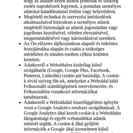
hogy az általam kezelt adatok pontosak és szükség
esetén naprakészek legyenek, a pontatlan személyes
adatokat haladéktalanul törlöm vagy helyesbítem.
Megfelelő technikai és szervezési intézkedések
alkalmazásával biztosítom a személyes adatok
megfelelő biztonságát az adatok jogosulatlan vagy
jogellenes kezelésével, véletlen elvesztésével,
megsemmisítésével vagy károsodásával szemben.
Az Ön előzetes tájékoztatáson alapuló és önkéntes
hozzájárulása alapján és csakis a szükséges
mértékben és minden esetben célhoz kötötten
kezelem.
Adatkezelő a Weboldalon kizárólag külső
szolgáltatók (Google, Google Plus, Facebook,
Pinterest, Linkedin) cookie-jait használja. A cookie-
k rövid szöveg file-ok, amelyeket a Weboldal küld
Felhasználó számítógépének merevlemezére, és
Felhasználóra vonatkozó információkat
tartalmaznak.
Adatkezelő a Weboldallal összefüggésben igénybe
veszi a Google Analytics rendszer szolgáltatásait. A
Google Analytics által kezelt cookie-k a Weboldalra
látogatottsági és egyéb webanalitikai adatok
mérését segítik. A cookie-k által gyűjtött
információk a Google által üzemeltetett külső