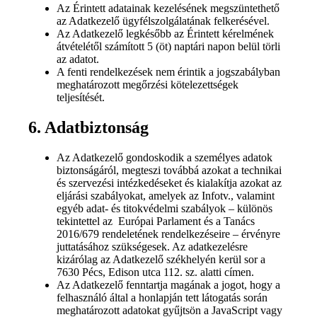
Az Érintett adatainak kezelésének megszüntethető
az Adatkezelő ügyfélszolgálatának felkerésével.
Az Adatkezelő legkésőbb az Érintett kérelmének
átvételétől számított 5 (öt) naptári napon belül törli
az adatot.
A fenti rendelkezések nem érintik a jogszabályban
meghatározott megőrzési kötelezettségek
teljesítését.
6. Adatbiztonság
Az Adatkezelő gondoskodik a személyes adatok
biztonságáról, megteszi továbbá azokat a technikai
és szervezési intézkedéseket és kialakítja azokat az
eljárási szabályokat, amelyek az Infotv., valamint
egyéb adat- és titokvédelmi szabályok – különös
tekintettel az Európai Parlament és a Tanács
2016/679 rendeletének rendelkezéseire – érvényre
juttatásához szükségesek. Az adatkezelésre
kizárólag az Adatkezelő székhelyén kerül sor a
7630 Pécs, Edison utca 112. sz. alatti címen.
Az Adatkezelő fenntartja magának a jogot, hogy a
felhasználó által a honlapján tett látogatás során
meghatározott adatokat gyűjtsön a JavaScript vagy