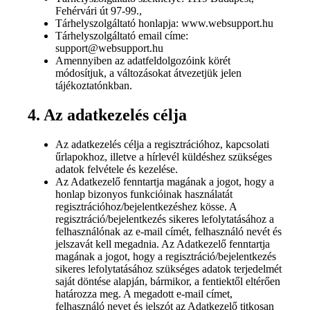
Fehérvári út 97-99.,
Tárhelyszolgáltató honlapja: www.websupport.hu
Tárhelyszolgáltató email címe:
support@websupport.hu
Amennyiben az adatfeldolgozóink körét
módosítjuk, a változásokat átvezetjük jelen
tájékoztatónkban.
4. Az adatkezelés célja
Az adatkezelés célja a regisztrációhoz, kapcsolati
űrlapokhoz, illetve a hírlevél küldéshez szükséges
adatok felvétele és kezelése.
Az Adatkezelő fenntartja magának a jogot, hogy a
honlap bizonyos funkcióinak használatát
regisztrációhoz/bejelentkezéshez kösse. A
regisztráció/bejelentkezés sikeres lefolytatásához a
felhasználónak az e-mail címét, felhasználó nevét és
jelszavát kell megadnia. Az Adatkezelő fenntartja
magának a jogot, hogy a regisztráció/bejelentkezés
sikeres lefolytatásához szükséges adatok terjedelmét
saját döntése alapján, bármikor, a fentiektől eltérően
határozza meg. A megadott e-mail címet,
felhasználó nevet és jelszót az Adatkezelő titkosan