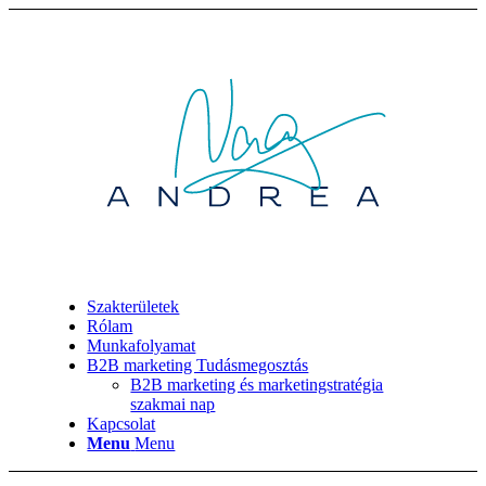
Szakterületek
Rólam
Munkafolyamat
B2B marketing Tudásmegosztás
B2B marketing és marketingstratégia
szakmai nap
Kapcsolat
Menu
Menu