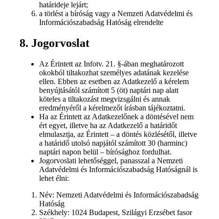
határideje lejárt;
a törlést a bíróság vagy a Nemzeti Adatvédelmi és
Információszabadság Hatóság elrendelte
8. Jogorvoslat
Az Érintett az Infotv. 21. §-ában meghatározott
okokból tiltakozhat személyes adatának kezelése
ellen. Ebben az esetben az Adatkezelő a kérelem
benyújtásától számított 5 (öt) naptári nap alatt
köteles a tiltakozást megvizsgálni és annak
eredményéről a kérelmezőt írásban tájékoztatni.
Ha az Érintett az Adatkezelőnek a döntésével nem
ért egyet, illetve ha az Adatkezelő a határidőt
elmulasztja, az Érintett – a döntés közlésétől, illetve
a határidő utolsó napjától számított 30 (harminc)
naptári napon belül – bírósághoz fordulhat.
Jogorvoslati lehetőséggel, panasszal a Nemzeti
Adatvédelmi és Információszabadság Hatóságnál is
lehet élni:
Név: Nemzeti Adatvédelmi és Információszabadság
Hatóság
Székhely: 1024 Budapest, Szilágyi Erzsébet fasor