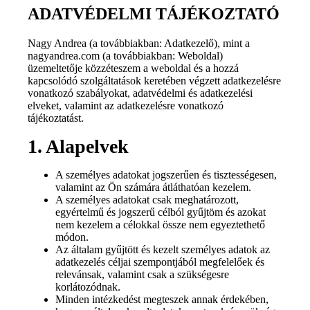
ADATVÉDELMI TÁJÉKOZTATÓ
Nagy Andrea (a továbbiakban: Adatkezelő), mint a
nagyandrea.com (a továbbiakban: Weboldal)
üzemeltetője közzéteszem a weboldal és a hozzá
kapcsolódó szolgáltatások keretében végzett adatkezelésre
vonatkozó szabályokat, adatvédelmi és adatkezelési
elveket, valamint az adatkezelésre vonatkozó
tájékoztatást.
1. Alapelvek
A személyes adatokat jogszerűen és tisztességesen,
valamint az Ön számára átláthatóan kezelem.
A személyes adatokat csak meghatározott,
egyértelmű és jogszerű célból gyűjtöm és azokat
nem kezelem a célokkal össze nem egyeztethető
módon.
Az általam gyűjtött és kezelt személyes adatok az
adatkezelés céljai szempontjából megfelelőek és
relevánsak, valamint csak a szükségesre
korlátozódnak.
Minden intézkedést megteszek annak érdekében,