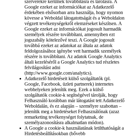
szerverekre kerülnek továbbításra és tárolásra. A
Google ezeket az információkat az Adatkezelő
érdekében elsősorban arra használja, hogy nyomon
kövesse a Weboldal látogatottságát és a Weboldalon
végzett tevékenységekről elemzéseket készítsen. A
Google ezeket az információkat jogosult harmadik
személyek részére továbbítani, amennyiben ezt
jogszabály kötelezővé teszi. A Google jogosult
továbbá ezeket az adatokat az általa az adatok
feldolgozásához igénybe vett harmadik személyek
részére is továbbítani. Az adatok Google Analytics
általi kezeléséről a Google Analytics tud részletes
felvilágosítást adni
(http://www.google.com/analytics).
Adatkezelő hirdetéseit külső szolgáltatók (pl.
Google, Facebook, üzleti partnerek) internetes
webhelyeken jelenítik meg. Ezek a külső
szolgáltatók cookie-k segítségével tárolják, hogy
Felhasználó korábban már látogatást tett Adatkezelő
Weboldalán, és ez alapján – személyre szabottan –
jelenítik meg a hirdetéseket Felhasználónak (azaz
remarketing tevékenységet folytatnak, de
személyazonosításra alkalmatlan módon).
A Google a cookie-k használatának letilthatóságát a
Hirdetésbeállításokban (bővebb